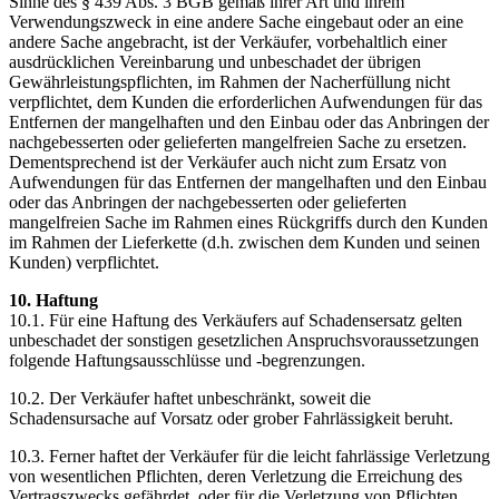
Sinne des § 439 Abs. 3 BGB gemäß ihrer Art und ihrem
Verwendungszweck in eine andere Sache eingebaut oder an eine
andere Sache angebracht, ist der Verkäufer, vorbehaltlich einer
ausdrücklichen Vereinbarung und unbeschadet der übrigen
Gewährleistungspflichten, im Rahmen der Nacherfüllung nicht
verpflichtet, dem Kunden die erforderlichen Aufwendungen für das
Entfernen der mangelhaften und den Einbau oder das Anbringen der
nachgebesserten oder gelieferten mangelfreien Sache zu ersetzen.
Dementsprechend ist der Verkäufer auch nicht zum Ersatz von
Aufwendungen für das Entfernen der mangelhaften und den Einbau
oder das Anbringen der nachgebesserten oder gelieferten
mangelfreien Sache im Rahmen eines Rückgriffs durch den Kunden
im Rahmen der Lieferkette (d.h. zwischen dem Kunden und seinen
Kunden) verpflichtet.
10. Haftung
10.1. Für eine Haftung des Verkäufers auf Schadensersatz gelten
unbeschadet der sonstigen gesetzlichen Anspruchsvoraussetzungen
folgende Haftungsausschlüsse und -begrenzungen.
10.2. Der Verkäufer haftet unbeschränkt, soweit die
Schadensursache auf Vorsatz oder grober Fahrlässigkeit beruht.
10.3. Ferner haftet der Verkäufer für die leicht fahrlässige Verletzung
von wesentlichen Pflichten, deren Verletzung die Erreichung des
Vertragszwecks gefährdet, oder für die Verletzung von Pflichten,