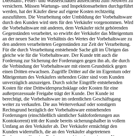
Diebstahl-, Feuer- und Wasserschäden ausreichend zum Neuwert zu
versichern. Müssen Wartungs- und Inspektionsarbeiten durchgeführt
werden, hat der Käufer diese auf eigene Kosten rechtzeitig
auszuführen. Die Verarbeitung oder Umbildung der Vorbehaltsware
durch den Kunden wird stets für den Verkäufer vorgenommen. Wird
die Vorbehaltsware mit anderen, dem Verkäufer nicht gehörenden
Gegenständen verarbeitet, so erwirbt der Verkäufer das Miteigentum
an der neuen Sache im Verhältnis des Wertes der Vorbehaltsware zu
den anderen verarbeiteten Gegenständen zur Zeit der Verarbeitung.
Für die durch Verarbeitung entstehende Sache gilt im Übrigen das
gleiche wie für die Vorbehaltsware. Der Kunde tritt auch die
Forderung zur Sicherung der Forderungen gegen ihn ab, die durch
die Verbindung der Vorbehaltsware mit einem Grundstück gegen
einen Dritten erwachsen. Zugriffe Dritter auf die im Eigentum oder
Miteigentum des Verkäufers stehenden Güter sind vom Kunden
unverzüglich anzuzeigen. Durch solche Eingriffe entstehenden
Kosten für eine Drittwiderspruchsklage oder Kosten für eine
außerprozessuale Freigabe trägt der Kunde. Der Kunde ist
berechtigt, die Vorbehaltsware im ordentlichen Geschäftsgang
weiter zu verkaufen. Die aus Weiterverkauf oder sonstigem
Rechtsgrund bezüglich der Vorbehaltsware entstehenden
Forderungen (einschließlich sämtlicher Saldoforderungen aus
Kontokorrent) tritt der Kunde bereits sicherungshalber in vollem
Umfang an den Verkäufer ab. Der Verkäufer ermächtigt den
Kunden widerruflich, die an den Verkäufer abgetretenen