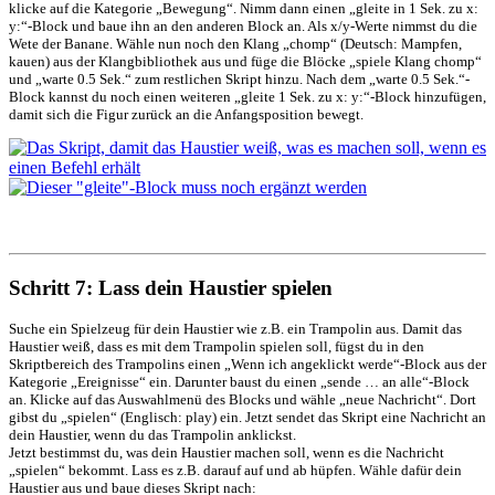
klicke auf die Kategorie „Bewegung“. Nimm dann einen „gleite in 1 Sek. zu x:
y:“-Block und baue ihn an den anderen Block an. Als x/y-Werte nimmst du die
Wete der Banane. Wähle nun noch den Klang „chomp“ (Deutsch: Mampfen,
kauen) aus der Klangbibliothek aus und füge die Blöcke „spiele Klang chomp“
und „warte 0.5 Sek.“ zum restlichen Skript hinzu. Nach dem „warte 0.5 Sek.“-
Block kannst du noch einen weiteren „gleite 1 Sek. zu x: y:“-Block hinzufügen,
damit sich die Figur zurück an die Anfangsposition bewegt.
Schritt 7: Lass dein Haustier spielen
Suche ein Spielzeug für dein Haustier wie z.B. ein Trampolin aus. Damit das
Haustier weiß, dass es mit dem Trampolin spielen soll, fügst du in den
Skriptbereich des Trampolins einen „Wenn ich angeklickt werde“-Block aus der
Kategorie „Ereignisse“ ein. Darunter baust du einen „sende … an alle“-Block
an. Klicke auf das Auswahlmenü des Blocks und wähle „neue Nachricht“. Dort
gibst du „spielen“ (Englisch: play) ein. Jetzt sendet das Skript eine Nachricht an
dein Haustier, wenn du das Trampolin anklickst.
Jetzt bestimmst du, was dein Haustier machen soll, wenn es die Nachricht
„spielen“ bekommt. Lass es z.B. darauf auf und ab hüpfen. Wähle dafür dein
Haustier aus und baue dieses Skript nach: