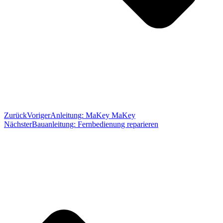
Zurück
Voriger
Anleitung: MaKey MaKey
Nächster
Bauanleitung: Fernbedienung reparieren