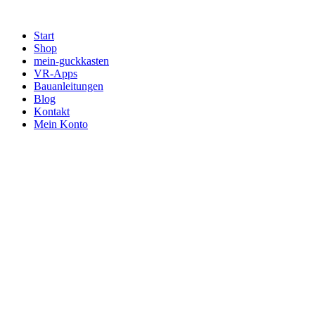
Zum
Inhalt
Start
springen
Shop
mein-guckkasten
VR-Apps
Bauanleitungen
Blog
Kontakt
Mein Konto